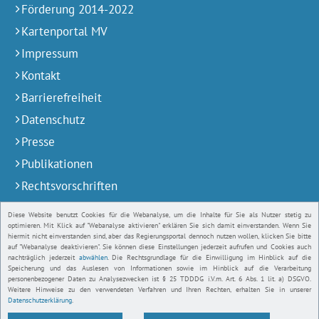
Förderung 2014-2022
Kartenportal MV
Impressum
Kontakt
Barrierefreiheit
Datenschutz
Presse
Publikationen
Rechtsvorschriften
Stellenausschreibungen und Praktika
Diese Website benutzt Cookies für die Webanalyse, um die Inhalte für Sie als Nutzer stetig zu
optimieren. Mit Klick auf "Webanalyse aktivieren" erklären Sie sich damit einverstanden. Wenn Sie
Servicetelefon
hiermit nicht einverstanden sind, aber das Regierungsportal dennoch nutzen wollen, klicken Sie bitte
auf "Webanalyse deaktivieren". Sie können diese Einstellungen jederzeit aufrufen und Cookies auch
Behörden / Institutionen
nachträglich jederzeit
abwählen
. Die Rechtsgrundlage für die Einwilligung im Hinblick auf die
Speicherung und das Auslesen von Informationen sowie im Hinblick auf die Verarbeitung
Bildnachweise
personenbezogener Daten zu Analysezwecken ist § 25 TDDDG i.V.m. Art. 6 Abs. 1 lit. a) DSGVO.
Weitere Hinweise zu den verwendeten Verfahren und Ihren Rechten, erhalten Sie in unserer
Datenschutzerklärung
.